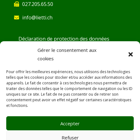
027.205.65.50
info@lietti.ch
Déclaration de protection des données
Conditions générales
Gérer le consentement aux
cookies
Demande d’ouverture de compte
Fiches de sécurité
Pour offrir les meilleures expériences, nous utilisons des technologies
telles que les cookies pour stocker et/ou accéder aux informations des
DoP – Déclaration de Performance
appareils. Le fait de consentir à ces technologies nous permettra de
traiter des données telles que le comportement de navigation ou les ID
Désamiantage
uniques sur ce site. Le fait de ne pas consentir ou de retirer son
consentement peut avoir un effet négatif sur certaines caractéristiques
SAV
et fonctions.
Promotions
Accepter
Refuser