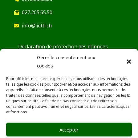
027.205.65.50
info@lietti.ch
Déclaration de protection des données
Conditions générales
Gérer le consentement aux
cookies
Demande d’ouverture de compte
Fiches de sécurité
Pour offrir les meilleures expériences, nous utilisons des technologies
telles que les cookies pour stocker et/ou accéder aux informations des
DoP – Déclaration de Performance
appareils. Le fait de consentir à ces technologies nous permettra de
traiter des données telles que le comportement de navigation ou les ID
Désamiantage
uniques sur ce site. Le fait de ne pas consentir ou de retirer son
consentement peut avoir un effet négatif sur certaines caractéristiques
SAV
et fonctions.
Promotions
Accepter