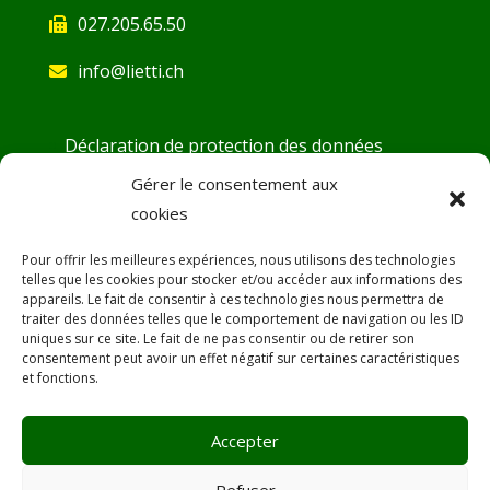
027.205.65.50
info@lietti.ch
Déclaration de protection des données
Conditions générales
Gérer le consentement aux
cookies
Demande d’ouverture de compte
Fiches de sécurité
Pour offrir les meilleures expériences, nous utilisons des technologies
telles que les cookies pour stocker et/ou accéder aux informations des
DoP – Déclaration de Performance
appareils. Le fait de consentir à ces technologies nous permettra de
traiter des données telles que le comportement de navigation ou les ID
Désamiantage
uniques sur ce site. Le fait de ne pas consentir ou de retirer son
consentement peut avoir un effet négatif sur certaines caractéristiques
SAV
et fonctions.
Promotions
Accepter
Refuser