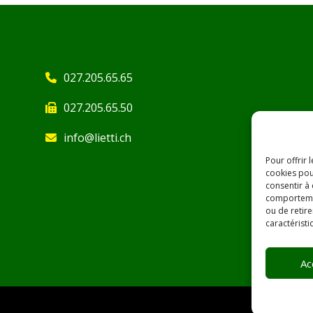
027.205.65.65
027.205.65.50
info@lietti.ch
Pour offrir 
cookies pou
consentir à
comportement
ou de retire
caractéristi
Ac