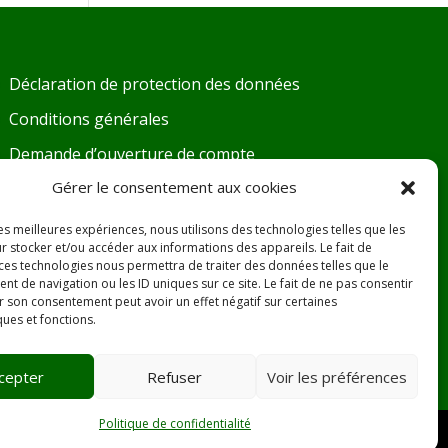
Déclaration de protection des données
Conditions générales
Demande d’ouverture de compte
Gérer le consentement aux cookies
Fiches de sécurité
DoP – Déclaration de Performance
les meilleures expériences, nous utilisons des technologies telles que les
r stocker et/ou accéder aux informations des appareils. Le fait de
Désamiantage
 ces technologies nous permettra de traiter des données telles que le
 de navigation ou les ID uniques sur ce site. Le fait de ne pas consentir
SAV
r son consentement peut avoir un effet négatif sur certaines
ques et fonctions.
Promotions
cepter
Refuser
Voir les préférences
Politique de confidentialité