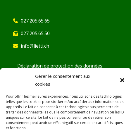
027.205.65.65
027.205.65.50
info@lietti.ch
Déclaration de protection des données
Conditions générales
Gérer le consentement aux
cookies
Demande d’ouverture de compte
Fiches de sécurité
Pour offrir les meilleures expériences, nous utilisons des technologies
telles que les cookies pour stocker et/ou accéder aux informations des
DoP – Déclaration de Performance
appareils. Le fait de consentir à ces technologies nous permettra de
traiter des données telles que le comportement de navigation ou les ID
Désamiantage
uniques sur ce site. Le fait de ne pas consentir ou de retirer son
consentement peut avoir un effet négatif sur certaines caractéristiques
SAV
et fonctions.