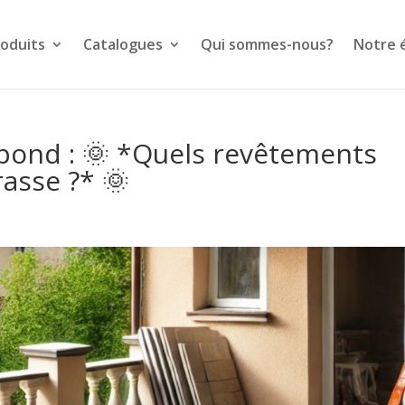
oduits
Catalogues
Qui sommes-nous?
Notre 
épond : 🌞 *Quels revêtements
rasse ?* 🌞