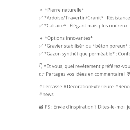
🔹 *Pierre naturelle*
✅ *Ardoise/Travertin/Granit* : Résistance 
✅ *Calcaire* : Élégant mais plus onéreux.
🔹 *Options innovantes*
✅ *Gravier stabilisé* ou *béton poreux* : I
✅ *Gazon synthétique perméable* : Confor
👇 *Et vous, quel revêtement préférez-vou
👉 Partagez vos idées en commentaire ! 
#Terrasse #DécorationExtérieure #Rénov
#news
📸 PS : Envie d’inspiration ? Dites-le-moi, 