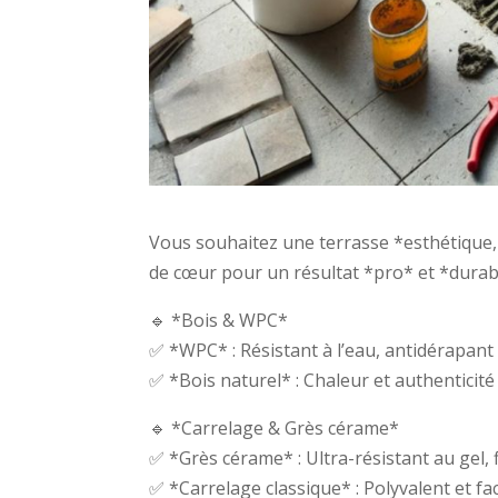
Vous souhaitez une terrasse *esthétique,
de cœur pour un résultat *pro* et *durabl
🔹 *Bois & WPC*
✅ *WPC* : Résistant à l’eau, antidérapant 
✅ *Bois naturel* : Chaleur et authenticité
🔹 *Carrelage & Grès cérame*
✅ *Grès cérame* : Ultra-résistant au gel, f
✅ *Carrelage classique* : Polyvalent et fac