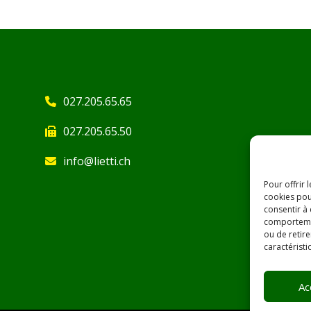
027.205.65.65
027.205.65.50
info@lietti.ch
Pour offrir 
cookies pou
consentir à
comportement
ou de retire
caractéristi
Ac