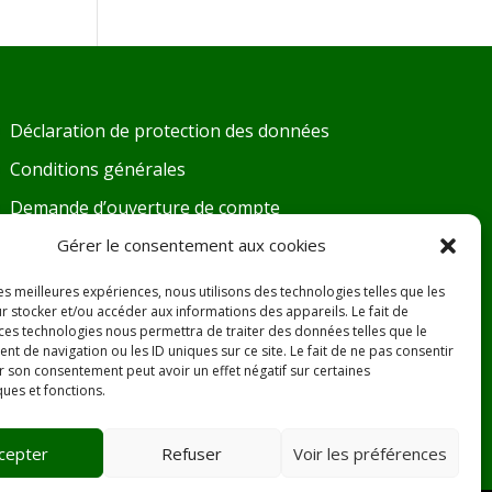
Déclaration de protection des données
Conditions générales
Demande d’ouverture de compte
Gérer le consentement aux cookies
Fiches de sécurité
DoP – Déclaration de Performance
les meilleures expériences, nous utilisons des technologies telles que les
r stocker et/ou accéder aux informations des appareils. Le fait de
Désamiantage
 ces technologies nous permettra de traiter des données telles que le
 de navigation ou les ID uniques sur ce site. Le fait de ne pas consentir
SAV
r son consentement peut avoir un effet négatif sur certaines
ques et fonctions.
Promotions
cepter
Refuser
Voir les préférences