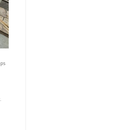
ups
.