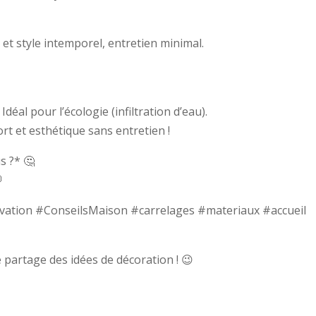
et style intemporel, entretien minimal.
déal pour l’écologie (infiltration d’eau).
t et esthétique sans entretien !
s ?* 🤔

ation #ConseilsMaison #carrelages #materiaux #accueil
je partage des idées de décoration ! 😉