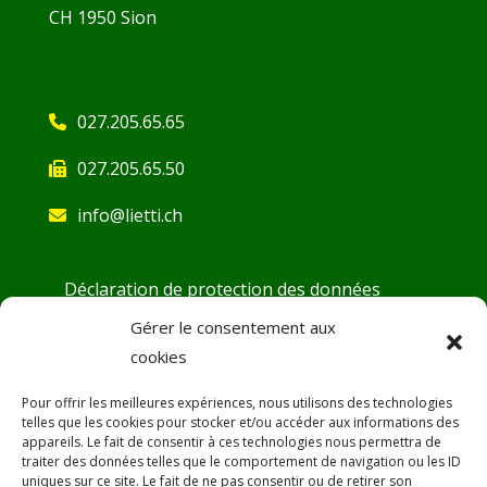
CH 1950 Sion
027.205.65.65
027.205.65.50
info@lietti.ch
Déclaration de protection des données
Conditions générales
Gérer le consentement aux
cookies
Demande d’ouverture de compte
Fiches de sécurité
Pour offrir les meilleures expériences, nous utilisons des technologies
telles que les cookies pour stocker et/ou accéder aux informations des
DoP – Déclaration de Performance
appareils. Le fait de consentir à ces technologies nous permettra de
traiter des données telles que le comportement de navigation ou les ID
Désamiantage
uniques sur ce site. Le fait de ne pas consentir ou de retirer son