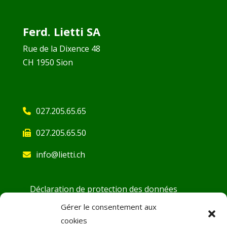
Ferd. Lietti SA
Rue de la Dixence 48
CH 1950 Sion
027.205.65.65
027.205.65.50
info@lietti.ch
Déclaration de protection des données
Conditions générales
Gérer le consentement aux
cookies
Demande d’ouverture de compte