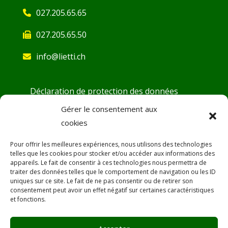
027.205.65.65
027.205.65.50
info@lietti.ch
Déclaration de protection des données
Conditions générales
Gérer le consentement aux
cookies
Demande d’ouverture de compte
Fiches de sécurité
Pour offrir les meilleures expériences, nous utilisons des technologies
telles que les cookies pour stocker et/ou accéder aux informations des
DoP – Déclaration de Performance
appareils. Le fait de consentir à ces technologies nous permettra de
traiter des données telles que le comportement de navigation ou les ID
Désamiantage
uniques sur ce site. Le fait de ne pas consentir ou de retirer son
consentement peut avoir un effet négatif sur certaines caractéristiques
SAV
et fonctions.
Promotions